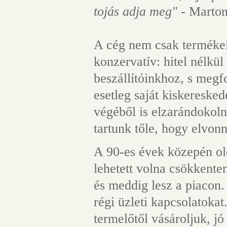
tojás adja meg"
- Marton
A cég nem csak termékei
konzervatív: hitel nélk
beszállítóinkhoz, s megf
esetleg saját kiskereske
végéből is elzarándokolna
tartunk tőle, hogy elvonná
A 90-es évek közepén olc
lehetett volna csökkenten
és meddig lesz a piacon
régi üzleti kapcsolatoka
termelőtől vásároljuk, jó