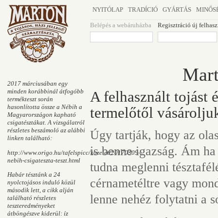
NYITÓLAP
TRADÍCIÓ
GYÁRTÁS
MINŐS
Belépés a webáruházba
Regisztráció új felhas
Mart
2017 márciusában egy
minden korábbinál átfogóbb
A felhasznált tojást
termékteszt során
hasonlította össze a Nébih a
termelőtől vásárolju
Magyarországon kapható
csigatésztákat. A vizsgálatról
részletes beszámoló az alábbi
Úgy tartják, hogy az ola
linken található:
is benne igazság. Ám ha
http://www.origo.hu/tafelspicc/kozelet/20170309-
nebih-csigateszta-teszt.html
tudna meglenni tésztafél
Habár tésztánk a 24
cérnametéltre vagy mond
nyolctojásos induló közül
második lett, a cikk alján
lenne nehéz folytatni a s
található részletes
teszteredményeket
átböngészve kiderül: íz