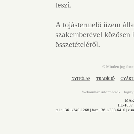
teszi.
A tojástermelő üzem álla
szakemberével közösen h
összetételéről.
© Minden jog fennt
NYITÓLAP
TRADÍCIÓ
GYÁRT
Webáruház információk
Jognyi
MART
HU-1037 B
tel.: +36 1/240-1268 | fax: +36 1/388-6410 | e-m