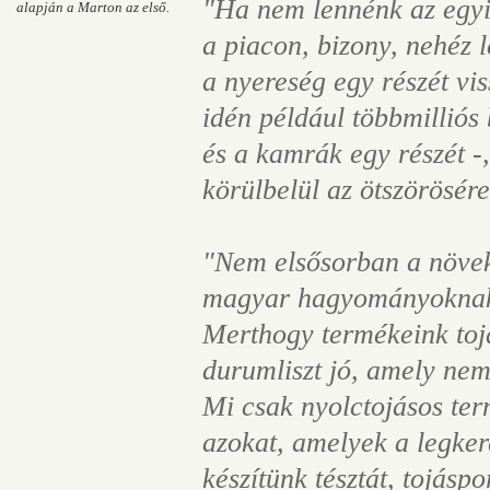
"Ha nem lennénk az egyi
alapján a Marton az első.
a piacon, bizony, nehéz 
a nyereség egy részét vis
idén például többmilliós 
és a kamrák egy részét -
körülbelül az ötszörösére
"Nem elsősorban a növe
magyar hagyományoknak m
Merthogy termékeink tojás
durumliszt jó, amely n
Mi csak nyolctojásos ter
azokat, amelyek a legker
készítünk tésztát, tojáspo