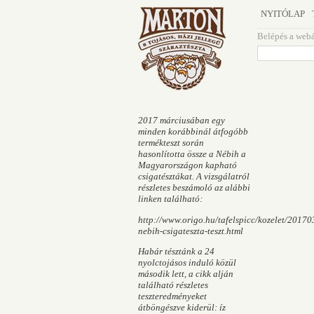
NYITÓLAP
Belépés a web
2017 márciusában egy
minden korábbinál átfogóbb
termékteszt során
hasonlította össze a Nébih a
Magyarországon kapható
csigatésztákat. A vizsgálatról
részletes beszámoló az alábbi
linken található:
http://www.origo.hu/tafelspicc/kozelet/20170
nebih-csigateszta-teszt.html
Habár tésztánk a 24
nyolctojásos induló közül
második lett, a cikk alján
található részletes
teszteredményeket
átböngészve kiderül: íz