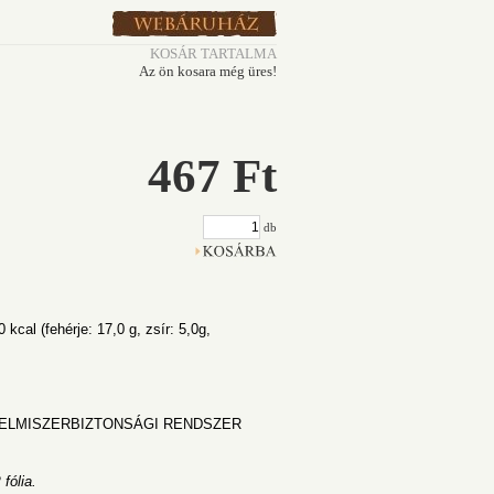
KOSÁR TARTALMA
Az ön kosara még üres!
467 Ft
db
 kcal (fehérje: 17,0 g, zsír: 5,0g,
LELMISZERBIZTONSÁGI RENDSZER
fólia.