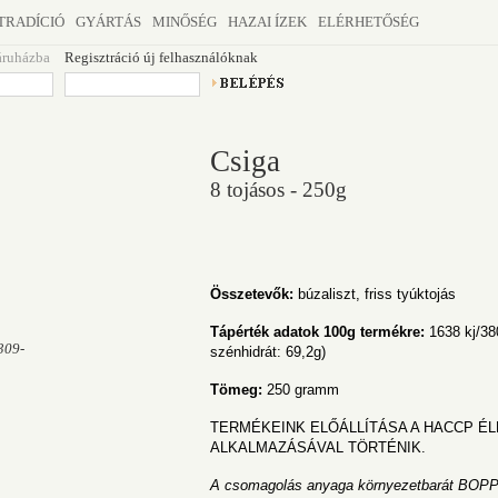
TRADÍCIÓ
GYÁRTÁS
MINŐSÉG
HAZAI ÍZEK
ELÉRHETŐSÉG
áruházba
Regisztráció új felhasználóknak
Csiga
8 tojásos - 250g
Összetevők:
búzaliszt, friss tyúktojás
Tápérték adatok 100g termékre:
1638 kj/380
309-
szénhidrát: 69,2g)
Tömeg:
250 gramm
TERMÉKEINK ELŐÁLLÍTÁSA A HACCP É
ALKALMAZÁSÁVAL TÖRTÉNIK.
A csomagolás anyaga környezetbarát BOPP 