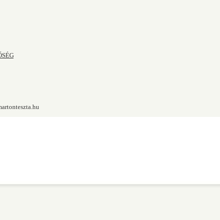
ŐSÉG
artonteszta.hu