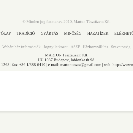
© Minden jog fenntartva 2010, Marton Tésztüzem Kft.
TÓLAP
TRADÍCIÓ
GYÁRTÁS
MINŐSÉG
HAZAI ÍZEK
ELÉRHET
Webáruház információk
Jognyilatkozat
ASZF
Házhozszállítás
Szavatosság
MARTON Tésztaüzem Kft.
HU-1037 Budapest, Jablonka út 98.
0-1268 | fax: +36 1/388-6410 | e-mail:
martonteszta@gmail.com
| web:
http://www.m