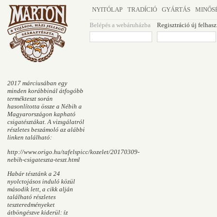
NYITÓLAP
TRADÍCIÓ
GYÁRTÁS
MINŐS
Belépés a webáruházba
Regisztráció új felhas
2017 márciusában egy
minden korábbinál átfogóbb
termékteszt során
hasonlította össze a Nébih a
Magyarországon kapható
csigatésztákat. A vizsgálatról
részletes beszámoló az alábbi
linken található:
http://www.origo.hu/tafelspicc/kozelet/20170309-
nebih-csigateszta-teszt.html
Habár tésztánk a 24
nyolctojásos induló közül
második lett, a cikk alján
található részletes
teszteredményeket
átböngészve kiderül: íz