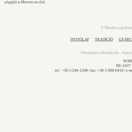
alapján a Marton az első.
© Minden jog fennt
NYITÓLAP
TRADÍCIÓ
GYÁRT
Webáruház információk
Jognyi
MART
HU-1037 B
tel.: +36 1/240-1268 | fax: +36 1/388-6410 | e-m