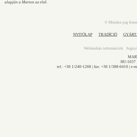
alapján a Marton az első.
© Minden jog fennt
NYITÓLAP
TRADÍCIÓ
GYÁRT
Webáruház információk
Jognyi
MART
HU-1037 B
tel.: +36 1/240-1268 | fax: +36 1/388-6410 | e-m