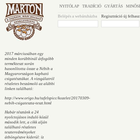
NYITÓLAP
TRADÍCIÓ
GYÁRTÁS
MINŐS
Belépés a webáruházba
Regisztráció új felhas
2017 márciusában egy
minden korábbinál átfogóbb
termékteszt során
hasonlította össze a Nébih a
Magyarországon kapható
csigatésztákat. A vizsgálatról
részletes beszámoló az alábbi
linken található:
http://www.origo.hu/tafelspicc/kozelet/20170309-
nebih-csigateszta-teszt.html
Habár tésztánk a 24
nyolctojásos induló közül
második lett, a cikk alján
található részletes
teszteredményeket
átböngészve kiderül: íz